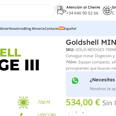
Atención al Cliente
Gr
+34 640 90 02 66
C.
 Miner
Nosotros
Blog Minería
Contacto
Español
Goldshell MI
SKU:
GOLD-MDOGE3-700M
Consigue minar Dogecoin y L
700m
. Equipo compacto, sil
principiantes que buscan re
¿Necesitas
Nosotros te ay
534,00
€
Sin 