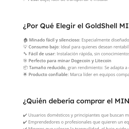
¿Por Qué Elegir el GoldShell 
🏠
Minado fácil y silencioso
: Especialmente diseñado
💡
Consumo bajo
: Ideal para quienes desean rentabil
🔧
Fácil de usar
: Instalación rápida, sin conocimiento
🎯
Perfecto para minar Dogecoin y Litecoin
📦
Tamaño reducido
, gran rendimiento: Se adapta a
🌟
Producto confiable
: Marca líder en equipos comp
¿Quién debería comprar el MI
✔️ Usuarios domésticos y principiantes que buscan 
✔️ Emprendedores o profesionales que quieren un eq
✔️ Mineros que valoran la tranquilidad, el bajo ruido y