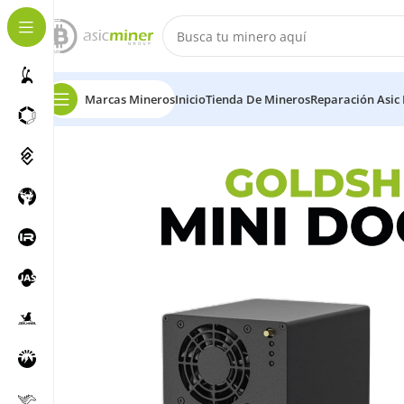
Marcas Mineros
Inicio
Tienda De Mineros
Reparación Asic
Inicio
Litecoin
Goldshell MINI DOGE III 700M