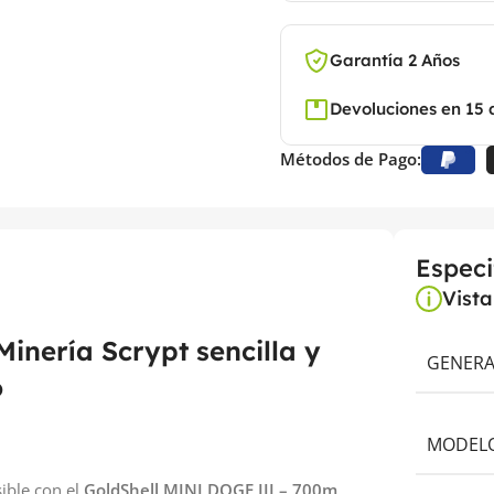
Garantía 2 Años
Devoluciones en 15 
Métodos de Pago:
Especi
Vist
inería Scrypt sencilla y
GENERA
o
MODELO
ible con el
GoldShell MINI DOGE III – 700m
.