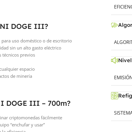
EFICIEN
Algo
MINI DOGE III?
 para uso doméstico o de escritorio
ALGORI
idad sin un alto gasto eléctrico
s técnicos previos
Nivel
 cualquier espacio
actos de minería
EMISIÓN
Refi
NI DOGE III – 700m?
SISTEM
minar criptomonedas fácilmente
uipo “enchufar y usar”
 la eficiencia