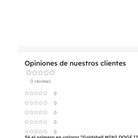
Opiniones de nuestros clientes
0 reviews
0
0
0
0
0
Sé el primero en valorar “Goldshell MINI DOGE I