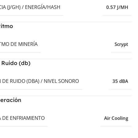
CIA (J/GH) / ENERGÍA/HASH
0.57 J/MH
ritmo
TMO DE MINERÍA
Scrypt
 Ruido (db)
 DE RUIDO (DBA) / NIVEL SONORO
35 dBA
geración
A DE ENFRIAMIENTO
Air Cooling