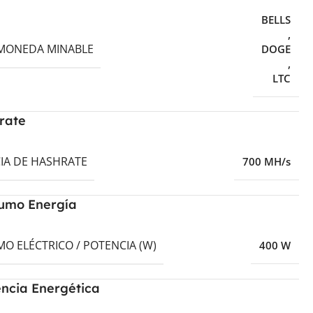
BELLS
,
MONEDA MINABLE
DOGE
,
LTC
rate
IA DE HASHRATE
700 MH/s
umo Energía
O ELÉCTRICO / POTENCIA (W)
400 W
encia Energética