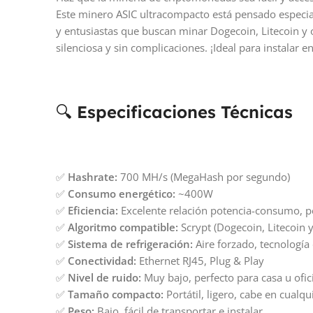
Este minero ASIC ultracompacto está pensado especia
y entusiastas que buscan minar Dogecoin, Litecoin y 
silenciosa y sin complicaciones. ¡Ideal para instalar e
🔍
Especificaciones Técnicas
✅
Hashrate:
700 MH/s (MegaHash por segundo)
✅
Consumo energético:
~400W
✅
Eficiencia:
Excelente relación potencia-consumo, 
✅
Algoritmo compatible:
Scrypt (Dogecoin, Litecoin y
✅
Sistema de refrigeración:
Aire forzado, tecnología
✅
Conectividad:
Ethernet RJ45, Plug & Play
✅
Nivel de ruido:
Muy bajo, perfecto para casa u ofic
✅
Tamaño compacto:
Portátil, ligero, cabe en cualqu
✅
Peso:
Bajo, fácil de transportar e instalar