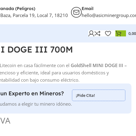
anada (Peligros)
Email
 Baza, Parcela 19, Local 7, 18210
hello@asicminergroup.c
0,0
NI DOGE III 700M
itecoin en casa fácilmente con el
GoldShell MINI DOGE III –
encioso y eficiente, ideal para usuarios domésticos y
ntabilidad con bajo consumo eléctrico.
 un Experto en Mineros?
¡Pide CIta!
udamos a elegir tu minero idóneo.
IVA