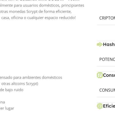
lmente para usuarios domésticos, principiantes
otras monedas Scrypt de forma eficiente,
n casa, oficina o cualquier espacio reducido!
CRIPTO
Hash
POTENC
Cons
pensado para ambientes domésticos
 otras altcoins Scrypt)
 de bajo ruido
CONSUM
ina
Efici
ier lugar