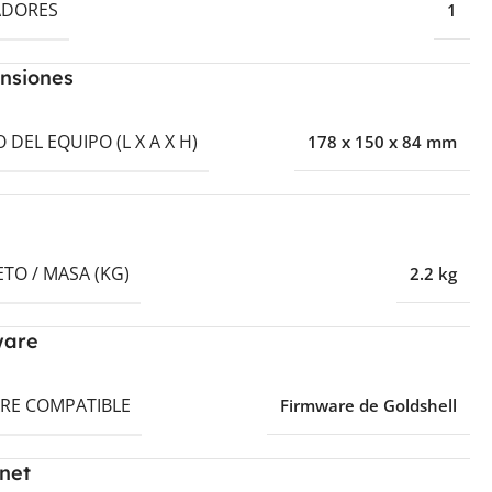
ADORES
1
nsiones
DEL EQUIPO (L X A X H)
178 x 150 x 84 mm
TO / MASA (KG)
2.2 kg
ware
RE COMPATIBLE
Firmware de Goldshell
net