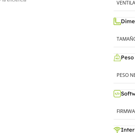
VENTIL
Dime
TAMAÑO 
Peso
PESO NE
Soft
FIRMWA
Inter