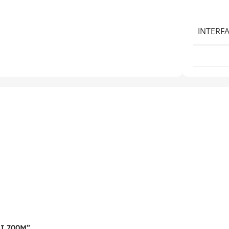
INTERFA
II 700M”