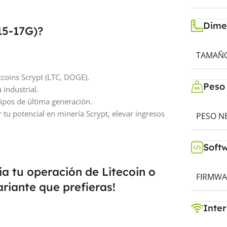
Dime
15-17G)?
TAMAÑO 
coins Scrypt (LTC, DOGE).
Peso
 industrial.
ipos de última generación.
 tu potencial en minería Scrypt, elevar ingresos
PESO NE
Soft
cia tu operación de Litecoin o
FIRMWA
riante que prefieras!
Inter