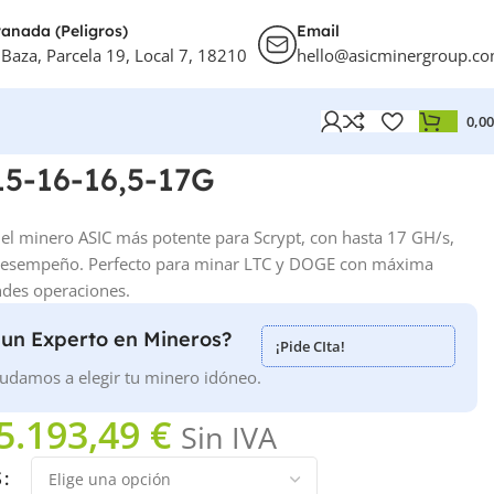
anada (Peligros)
Email
 Baza, Parcela 19, Local 7, 18210
hello@asicminergroup.c
0,0
15-16-16,5-17G
el minero ASIC más potente para Scrypt, con hasta 17 GH/s,
to desempeño. Perfecto para minar LTC y DOGE con máxima
andes operaciones.
 un Experto en Mineros?
¡Pide CIta!
udamos a elegir tu minero idóneo.
5.193,49
€
Sin IVA
S