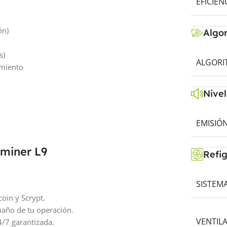
EFICIEN
ón)
Algo
s)
ALGORI
imiento
Nivel
EMISIÓN
tminer L9
Refi
SISTEM
oin y Scrypt.
maño de tu operación.
VENTIL
/7 garantizada.