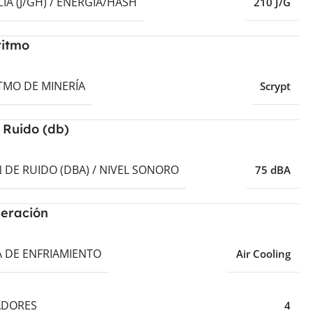
CIA (J/GH) / ENERGÍA/HASH
210 J/G
ritmo
TMO DE MINERÍA
Scrypt
 Ruido (db)
 DE RUIDO (DBA) / NIVEL SONORO
75 dBA
geración
A DE ENFRIAMIENTO
Air Cooling
ADORES
4