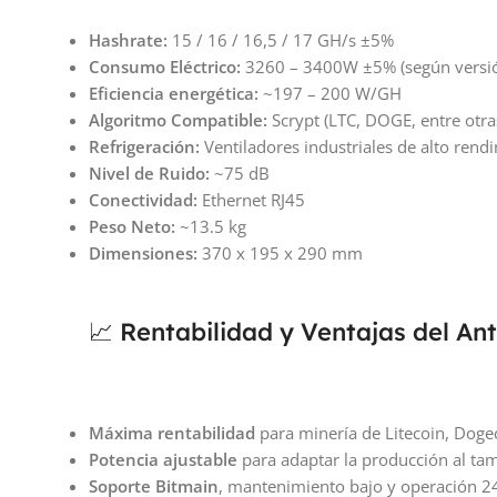
Hashrate:
15 / 16 / 16,5 / 17 GH/s ±5%
Consumo Eléctrico:
3260 – 3400W ±5% (según versi
Eficiencia energética:
~197 – 200 W/GH
Algoritmo Compatible:
Scrypt (LTC, DOGE, entre otra
Refrigeración:
Ventiladores industriales de alto rend
Nivel de Ruido:
~75 dB
Conectividad:
Ethernet RJ45
Peso Neto:
~13.5 kg
Dimensiones:
370 x 195 x 290 mm
📈 Rentabilidad y Ventajas del An
Máxima rentabilidad
para minería de Litecoin, Dogec
Potencia ajustable
para adaptar la producción al ta
Soporte Bitmain
, mantenimiento bajo y operación 24