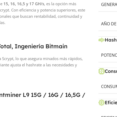
de
15, 16, 16,5 y 17 GH/s
, es la opción más
GENERA
ypt. Con eficiencia y potencia superiores, este
onales que buscan rentabilidad, continuidad y
as.
AÑO DE
Hash
otal, Ingeniería Bitmain
POTENC
a Scrypt, lo que asegura minados más rápidos,
riante ajusta el hashrate a las necesidades y
Cons
CONSUM
Antminer L9 15G / 16G / 16,5G /
Efici