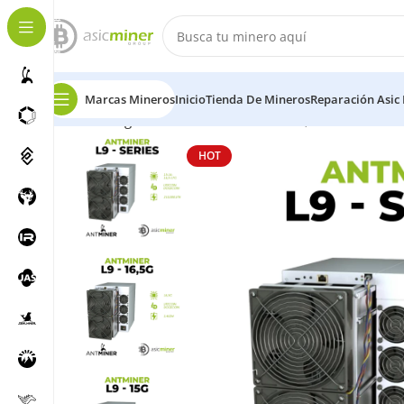
Marcas Mineros
Inicio
Tienda De Mineros
Reparación Asic
Inicio
Dogcoin
Antiminer L9 15-16-16,5-17G
HOT