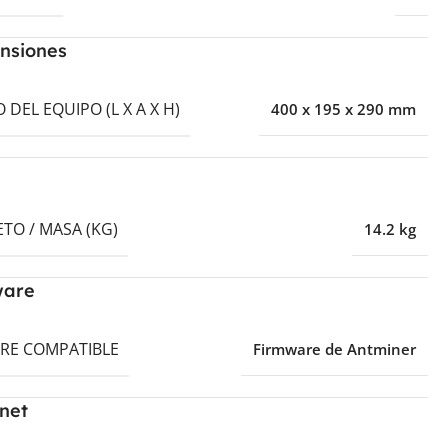
nsiones
DEL EQUIPO (L X A X H)
400 x 195 x 290 mm
TO / MASA (KG)
14.2 kg
ware
RE COMPATIBLE
Firmware de Antminer
net