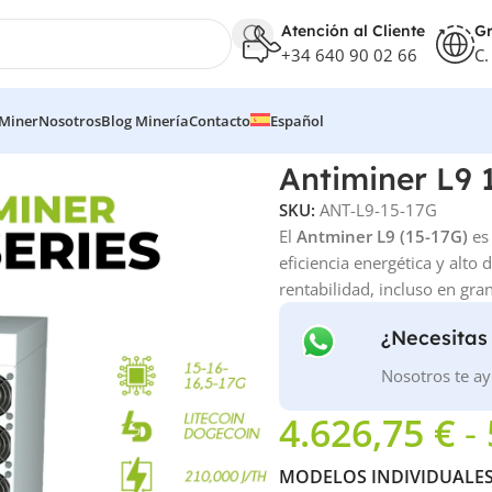
Atención al Cliente
Gr
+34 640 90 02 66
C.
 Miner
Nosotros
Blog Minería
Contacto
Español
Antiminer L9 
SKU:
ANT-L9-15-17G
El
Antminer L9 (15-17G)
es 
eficiencia energética y al
rentabilidad, incluso en gr
¿Necesitas
Nosotros te ay
4.626,75
€
-
MODELOS INDIVIDUALE