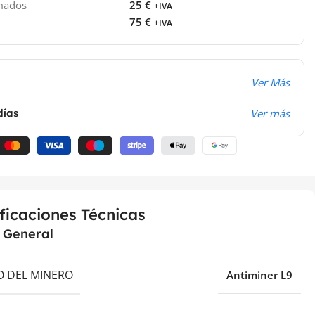
imados
25 €
+IVA
75 €
+IVA
Ver Más
días
Ver más
ficaciones Técnicas
a General
 DEL MINERO
Antiminer L9