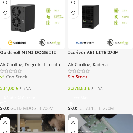
Goldshell MINI DOGE III
Iceriver AE1 LITE 270M
700M
Air Cooling
,
Dogcoin
,
Litecoin
Air Cooling
,
Kadena
Con Stock
Sin Stock
534,00
€
2.278,83
€
Sin IVA
Sin IVA
Añadir Al Carrito
Leer Más
SKU:
GOLD-MDOGE3-700M
SKU:
ICE-AE1LITE-270M