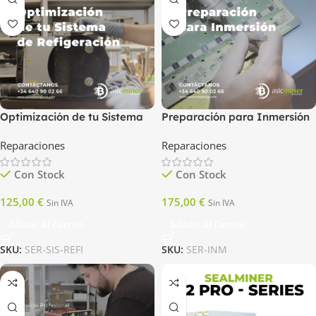
Optimización de tu Sistema
Preparación para Inmersión
de Refrigeración
Reparaciones
Reparaciones
Con Stock
Con Stock
125,00
€
175,00
€
Sin IVA
Sin IVA
Añadir Al Carrito
Añadir Al Carrito
SKU:
SER-SIS-REFI
SKU:
SER-INM