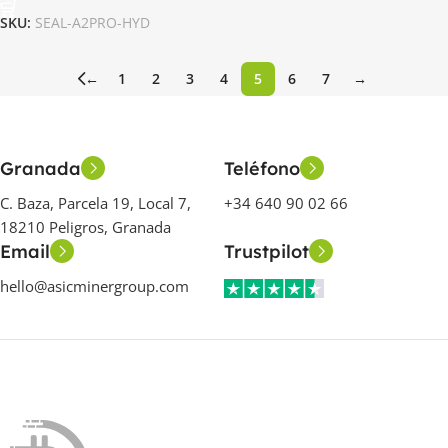
SKU:
SEAL-A2PRO-HYD
←
1
2
3
4
5
6
7
→
Granada
Teléfono
C. Baza, Parcela 19, Local 7,
+34 640 90 02 66
18210 Peligros, Granada
Email
Trustpilot
hello@asicminergroup.com