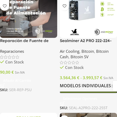
Reparación de Fuente de
Sealminer A2 PRO 222-224-
Alimentación (PSU)
228-230-232-255T
Reparaciones
Air Cooling
,
Bitcoin
,
Bitcoin
Cash
,
Bitcoin SV
Con Stock
Con Stock
90,00
€
Sin IVA
3.564,36
€
-
3.993,57
€
Sin IVA
Añadir Al Carrito
MODELOS INDIVIDUALES
SKU:
SER-REP-PSU
Seleccionar Opciones
SKU:
SEAL-A2PRO-222-255T