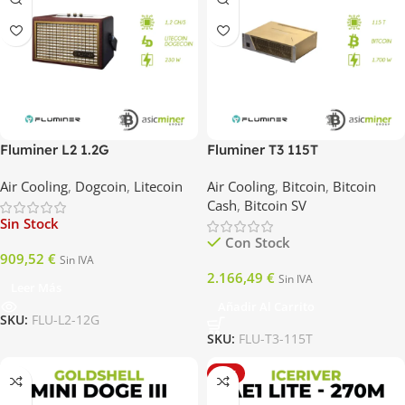
Fluminer L2 1.2G
Fluminer T3 115T
Air Cooling
,
Dogcoin
,
Litecoin
Air Cooling
,
Bitcoin
,
Bitcoin
Cash
,
Bitcoin SV
Sin Stock
Con Stock
909,52
€
Sin IVA
2.166,49
€
Sin IVA
Leer Más
Añadir Al Carrito
SKU:
FLU-L2-12G
SKU:
FLU-T3-115T
HOT