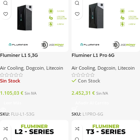
Fluminer L1 5,3G
Fluminer L1 Pro 6G
Air Cooling
,
Dogcoin
,
Litecoin
Air Cooling
,
Dogcoin
,
Litecoin
Sin Stock
Con Stock
1.105,03
€
2.452,31
€
Sin IVA
Sin IVA
Leer Más
Añadir Al Carrito
SKU:
FLU-L1-53G
SKU:
L1PRO-6G