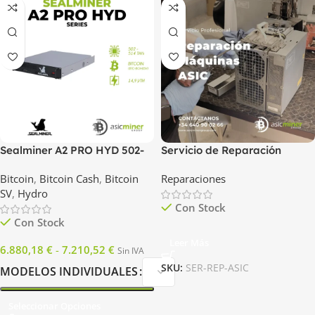
Sealminer A2 PRO HYD 502-
Servicio de Reparación
512-514t
Máquinas ASIC
Bitcoin
,
Bitcoin Cash
,
Bitcoin
Reparaciones
SV
,
Hydro
Con Stock
Con Stock
Leer Más
6.880,18
€
-
7.210,52
€
Sin IVA
SKU:
SER-REP-ASIC
MODELOS INDIVIDUALES
Seleccionar Opciones