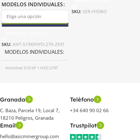
Añadir Al Carrito
MODELOS INDIVIDUALES
SKU:
SER-HYDRO
Seleccionar Opciones
SKU:
ANT-S19XPHYD-279-293T
MODELOS INDIVIDUALES
Antminer S19 XP + HYD 279T
,
Antminer S19 XP + HYD 293T
MODELO DEL MINERO
Granada
Teléfono
C. Baza, Parcela 19, Local 7,
+34 640 90 02 66
S19 XP+ Hyd
18210 Peligros, Granada
Email
Trustpilot
AÑO DE LANZAMIENTO
hello@asicminergroup.com