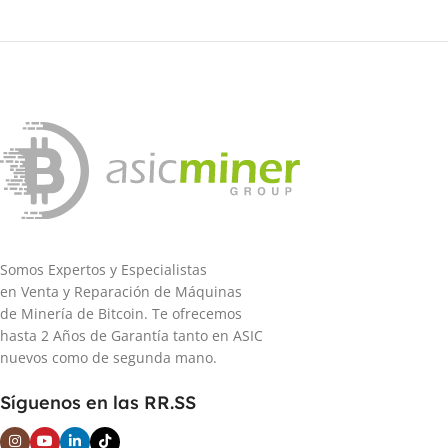
2024
CONSUMO ELÉCTRICO /
POTENCIA (W)
5.301 W
ALGORITMO DE MINERÍA
SHA-256
Somos Expertos y Especialistas
en Venta y Reparación de Máquinas
CRIPTOMONEDA
de Minería de Bitcoin. Te ofrecemos
MINABLE
hasta 2 Años de Garantía tanto en ASIC
nuevos como de segunda mano.
BCH
,
Síguenos en las RR.SS
BSV
,