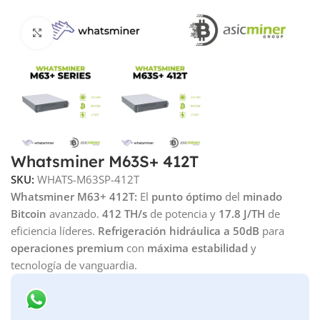
Click to enlarge
Whatsminer M63S+ 412T
SKU:
WHATS-M63SP-412T
Whatsminer M63+ 412T:
El
punto óptimo
del
minado
Bitcoin
avanzado.
412 TH/s
de potencia y
17.8 J/TH
de
eficiencia líderes.
Refrigeración hidráulica a 50dB
para
operaciones premium
con
máxima estabilidad
y
tecnología de vanguardia.